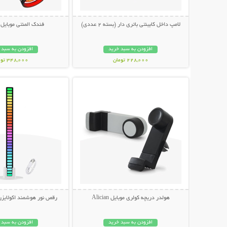
لامپ داخل کابینتی باتری دار (بسته 2 عددی)
فندک المنتی موبایل (Type-c
افزودن به سبد خرید
افزودن به سبد 
228,000 تومان
348,000 تومان
نمایش توضیحات بیشتر
نمایش توضیحات 
هولدر دریچه کولری موبایل Alician
رقص نور هوشمند اکولایز
افزودن به سبد خرید
افزودن به سبد 