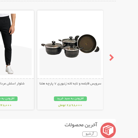
نمایش توضیحات بیشتر
نمایش توضیح
سرویس قابلمه و تابه لانه زنبوری 7 پارچه هلنا
شلوار اسلش مردانه طر
افزودن به سبد خرید
افزودن به 
2,898,000 تومان
348,000 توما
آخرین محصولات
آرشیو