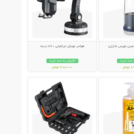
 مینی جویس شارژی
هولدر موبایل جرثقیلی 360 درجه
 سبد خرید
افزودن به سبد خرید
مان
798,000 تومان
حات بیشتر
نمایش توضیحات بیشتر