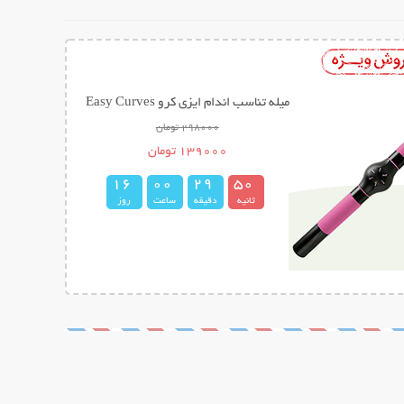
میله تناسب اندام ایزی کرو Easy Curves
298000 تومان
139000 تومان
1
6
0
0
2
9
4
9
5
0
ثانیه
دقیقه
ساعت
روز