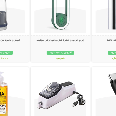
 حالته
چراغ خواب و حشره کش برقی اولتراسونیک
شیکر و مخلوط کن
خرید
افزودن به سبد خرید
افزودن به
ناموجود
898,000 تو
بیشتر
نمایش توضیحات بیشتر
نمایش توضی
348,000 تومان