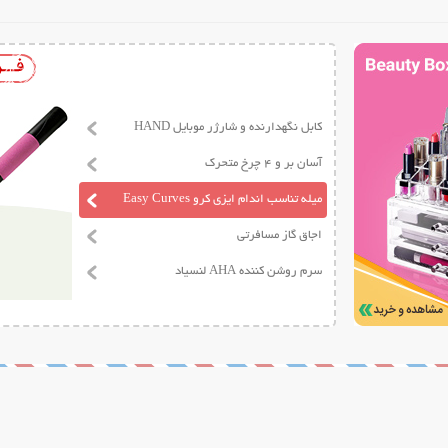
کابل نگهدارنده و شارژر موبایل HAND
آسان بر و 4 چرخ متحرک
میله تناسب اندام ایزی کرو Easy Curves
اجاق گاز مسافرتی
سرم روشن کننده AHA لنسیاد