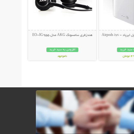
 - Airpods i7s
هندزفری سامسونگ AKG مدل EO-IG955
 سبد خرید
افزودن به سبد خرید
مان
ناموجود
99,000 تومان