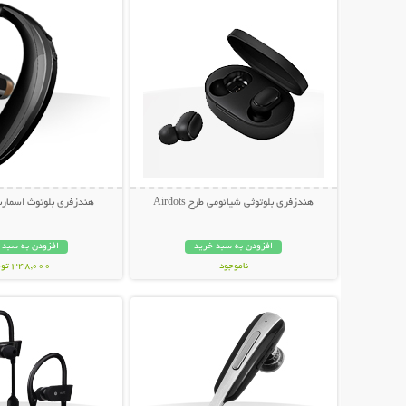
هندزفری بلوتوثی شیائومی طرح Airdots
هندزفری بلوتوث اسمارت م
افزودن به سبد خرید
افزودن به سبد 
ناموجود
348,000 تومان
نمایش توضیحات بیشتر
نمایش توضیحات 
898,000 تومان