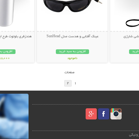
زشی شارژی
عینک آفتابی و هدست مدل SunHead
هندزفری بلوتوث طرح اپل ایرپاد
خرید
افزودن به سبد خرید
افزودن به
ناموجود
498,000 تو
199,000 تومان
صفحات
2
1
رونیکی