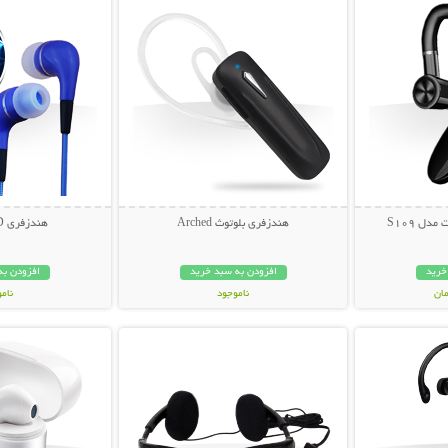
دل S109
هندزفری بلوتوث Arched
هندزفری LED جادویی
خرید
افزودن به سبد خرید
افزودن به
ناموجود
نام
بیشتر
نمایش توضیحات بیشتر
نمایش توضی
129,000 تومان
149,000 تو