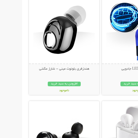
هندزفری بلوتوث مینی - شارژ مگنتی
 سبد خرید
افزودن به سبد خرید
وجود
ناموجود
حات بیشتر
نمایش توضیحات بیشتر
مان
209,000 تومان