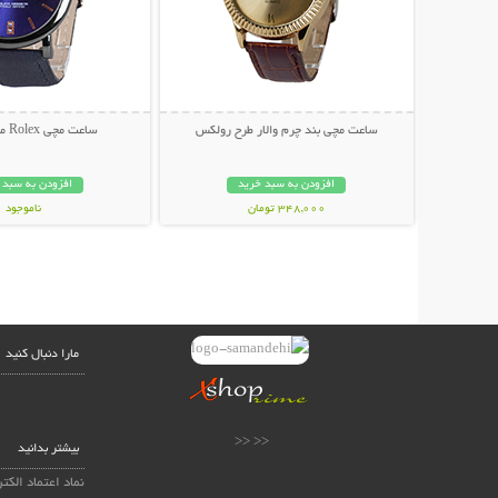
ساعت مچی بند چرم والار طرح رولکس
ساعت مچی Rolex مدل Daisy
افزودن به سبد خرید
افزودن به سبد 
348,000 تومان
ناموجود
129,000 تومان
مارا دنبال کنید
<< <<
بیشتر بدانید
نماد اعتماد الکت