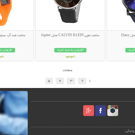
ساعت مچی CALVIN KLEIN مدل Jupiter
ساعت ضد آب سیلی
خرید
افزودن به سبد خرید
افزودن به
ناموجود
نام
149,000 تومان
148,000 تو
صفحات
5
4
3
2
1
رونیکی