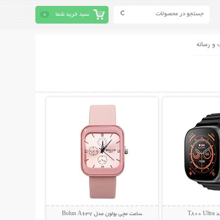
سبد خرید شما
0
 و رسانه
حات بیشتر
نمایش توضیحات بیشتر
T80
ساعت مچی بولون مدل Bolun A637