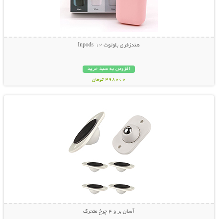
هندزفری بلوتوث Inpods 12
افزودن به سبد خرید
498000 تومان
نمایش توضیحات بیشتر
آسان بر و 4 چرخ متحرک