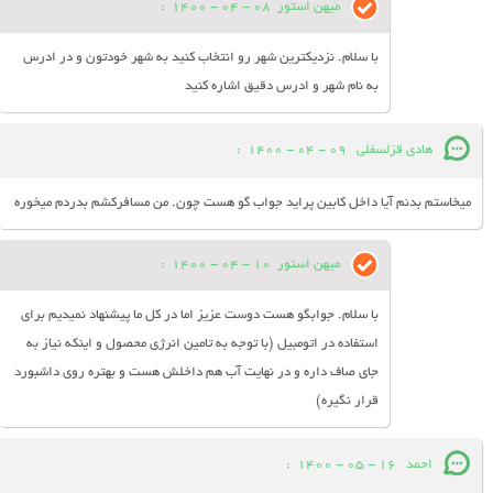
میهن استور
08 - 04 - 1400
:
با سلام. نزدیکترین شهر رو انتخاب کنید به شهر خودتون و در ادرس
به نام شهر و ادرس دقیق اشاره کنید
هادی قزلسفلی
09 - 04 - 1400
:
میخاستم بدنم آیا داخل کابین پراید جواب گو هست چون. من مسافرکشم بدردم میخوره
میهن استور
10 - 04 - 1400
:
با سلام. جوابگو هست دوست عزیز اما در کل ما پیشنهاد نمیدیم برای
استفاده در اتومبیل (با توجه به تامین انرژی محصول و اینکه نیاز به
جای صاف داره و در نهایت آب هم داخلش هست و بهتره روی داشبورد
قرار نگیره)
احمد
16 - 05 - 1400
: