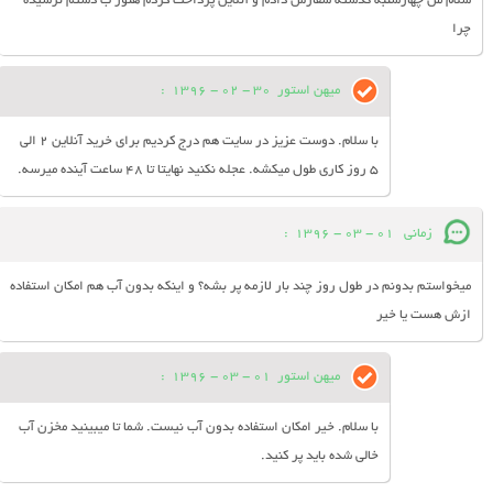
سلام من چهارشنبه گذشته سفارش دادم و آنلاین پرداخت کردم هنوز ب دستم نرسیده
چرا
میهن استور
30 - 02 - 1396
:
با سلام. دوست عزیز در سایت هم درج کردیم برای خرید آنلاین 2 الی
5 روز کاری طول میکشه. عجله نکنید نهایتا تا 48 ساعت آینده میرسه.
زمانی
01 - 03 - 1396
:
میخواستم بدونم در طول روز چند بار لازمه پر بشه؟ و اینکه بدون آب هم امکان استفاده
ازش هست یا خیر
میهن استور
01 - 03 - 1396
:
با سلام. خیر امکان استفاده بدون آب نیست. شما تا میبینید مخزن آب
خالی شده باید پر کنید.