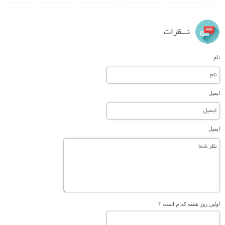
نـــظرات
نام
ایمیل
ایمیل
اولین روز هفته کدام است ؟