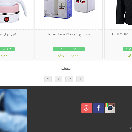
CO
تبدیل پریز همه کاره All in One
کتری برقی س
خرید
افزودن به سبد خرید
افزودن به
298,000 تومان
998,000 تو
صفحات
5
4
3
2
1
ه