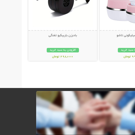
یلیکونی تاشو
بادبزن باربیکیو تفنگی
 سبد خرید
افزودن به سبد خرید
مان
298,000 تومان