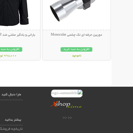
دوربین حرفه ای تک چشمی Monocular
بارانی و بادگیر مشتی ضد آب LUMBIA
افزودن به سبد خرید
افزودن به سبد 
ناموجود
998,000 تومان
439,000 تومان
مارا دنبال کنید
<< <<
بیشتر بدانید
تاریخچه فروشگا