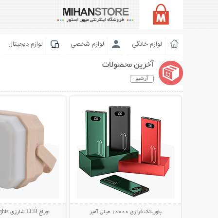
لوازم خانگی
لوازم شخصی
لوازم دیجیتال
آخرین محصولات
آرشیو
نمایش توضیحات بیشتر
نمایش توضیحات 
پاوربانک فراری 10000 میلی آمپر
چراغ LED شارژی Camping Lights