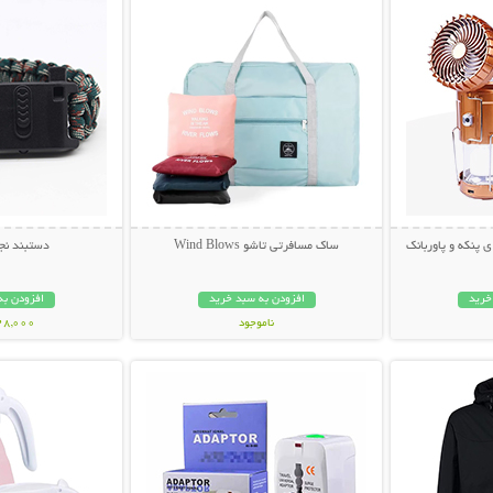
 پنکه و پاوربانک
ساک مسافرتی تاشو Wind Blows
دستبند نجا
خرید
افزودن به سبد خرید
افزودن به
ناموجود
328,000 تو
بیشتر
نمایش توضیحات بیشتر
نمایش توضی
299,000 تومان