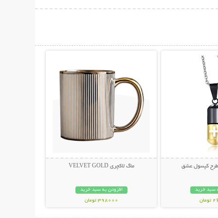
حات بیشتر
نمایش توضیحات بیشتر
 طرح کپسول عشق
ماگ لاکچری VELVET GOLD
 سبد خرید
افزودن به سبد خرید
مان
398000 تومان