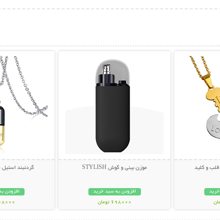
بیشتر
نمایش توضیحات بیشتر
نمایش توضی
قلب و کلید
موزن بینی و گوش STYLISH
گردنبند استیل
خرید
افزودن به سبد خرید
افزودن به
698000 تومان
268000 تو