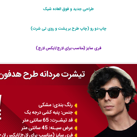
طراحی جديد و فوق العاده شيک
چاپ دو رو (چاپ طرح بر پشت و روی تی شرت)
فری سایز (مناسب برای لارج/ایکس لارج)