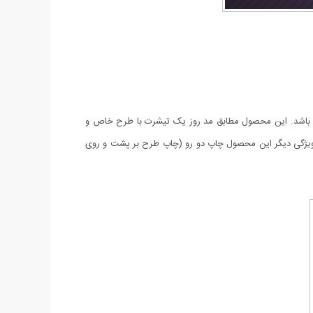
شته باشد. این محصول مطابق مد روز یک تیشرت با طرح خاص و
سب برای سایزهای لارج و ایکس لارج عرضه می شود. جنس این تی شرت پارچه پنبه کشی درجه 1 می باشد و ویژگی دیگر این محصول چاپ دو رو (چاپ طرح بر پشت و روی