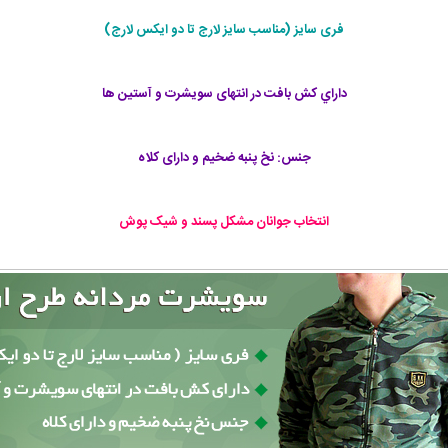
فری سايز (مناسب سايز لارج تا دو ايکس لارج)
داراي کش بافت در انتهای سويشرت و آستين ها
جنس: نخ پنبه ضخيم و دارای کلاه
انتخاب جوانان مشکل پسند و شیک پوش