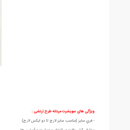
ویژگی های سویشرت مردانه طرح ارتشی :
- فري سايز (مناسب سايز لارج تا دو ايکس لارج)
- دارای کش بافت در انتهای
سويشرت و آستين ها