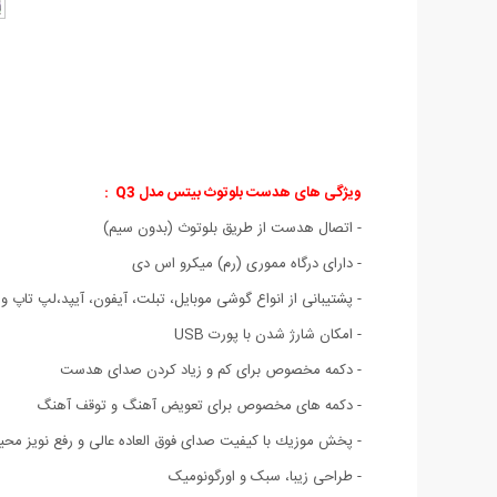
ویژگی های هدست بلوتوث بیتس مدل Q3
:
- اتصال هدست از طریق بلوتوث (بدون سیم)
- دارای درگاه مموری (رم) میکرو اس دی
- پشتیبانی از انواع گوشی موبایل،‌ تبلت،‌ آیفون،‌ آیپد،‌لپ تاپ و 
- امکان شارژ شدن با پورت USB
- دکمه مخصوص برای کم و زیاد کردن صدای هدست
- دکمه های مخصوص برای تعویض آهنگ و توقف آهنگ
- پخش موزیك با کیفیت صدای فوق العاده عالی و رفع نویز محی
- طراحی زیبا، سبک و اورگونومیک