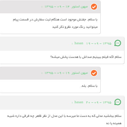
میهن استور
14 - 09 - 1395
:
با سلام. جفتش موجود است هنگام ثبت سفارش در قسمت پیام
میتوانید رنگ مورد نظرو ذکر کنید
:
hasan
19 - 09 - 1395
سلام اگه فیلم ببینیم صداش با هدست پخش میشه؟
میهن استور
19 - 09 - 1395
:
با سلام. بله.
:
hasan
20 - 09 - 1395
سلام ببخشید مدلی که به دست ما میرسه با این مدل از نظر ظاهر چه فرقی داره شبیه
همینه یا نه