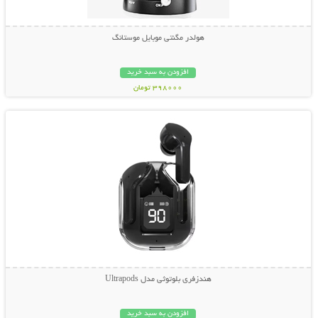
هولدر مگنتی موبایل موستانگ
افزودن به سبد خرید
398000 تومان
نمایش توضیحات بیشتر
هندزفری بلوتوثی مدل Ultrapods
افزودن به سبد خرید