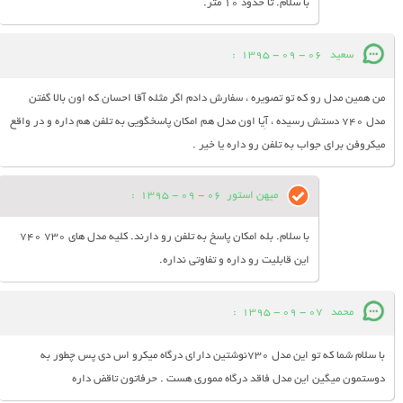
با سلام. تا حدود 10 متر.
سعید
06 - 09 - 1395
:
من همین مدل رو که تو تصویره ، سفارش دادم اگر مثله آقا احسان که اون بالا گفتن
مدل 740 دستش رسیده ، آِیا اون مدل هم امکان پاسخگویی به تلفن هم داره و در واقع
میکروفن برای جواب به تلفن رو داره یا خیر .
میهن استور
06 - 09 - 1395
:
با سلام. بله امکان پاسخ به تلفن رو دارند. کلیه مدل های 730 740
این قابلیت رو داره و تفاوتی نداره.
محمد
07 - 09 - 1395
:
با سلام شما که تو این مدل 730نوشتین دارای درگاه میکرو اس دی پس چطور به
دوستمون میگین این مدل فاقد درگاه مموری هست . حرفاتون تاقض داره