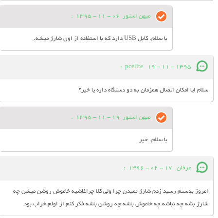
میهن استور
06 - 11 - 1395
:
با سلام. کابل USB دارد که با استفاده از اون شارژ میشه.
:
pcelite
19 - 11 - 1395
سلام ایا امکان اتصال همزمان به دو دستگاه داره یا خیر؟
میهن استور
19 - 11 - 1395
:
با سلام. خیر
عرفان
17 - 02 - 1396
:
امروز بدستم رسید زدم شارژ نمیدن چرا ولی کلا چراغاشیه خاموش روشن میشن چه
شارژ بشه چه نباشه چه خاموش باشه چه روشن باشه فکر کنم از اولم خراب بود