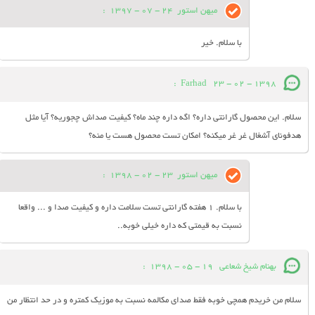
میهن استور
24 - 07 - 1397
:
با سلام. خیر
:
Farhad
23 - 02 - 1398
سلام. این محصول گارانتی داره؟ اگه داره چند ماه؟ کیفیت صداش چجوریه؟ آیا مثل
هدفونای آشغال غر غر میکنه؟ امکان تست محصول هست یا منه؟
میهن استور
23 - 02 - 1398
:
با سلام. 1 هفته گارانتی تست سلامت داره و کیفیت صدا و ... واقعا
نسبت به قیمتی که داره خیلی خوبه..
بهنام شیخ شعاعی
19 - 05 - 1398
:
سلام من خریدم همچی خوبه فقط صدای مکالمه نسبت به موزیک کمتره و در حد انتظار من