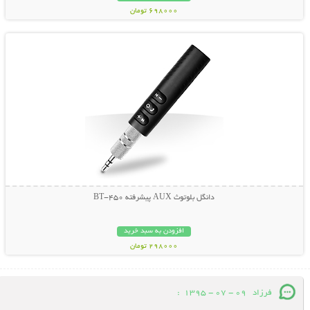
698000 تومان
نمایش توضیحات بیشتر
دانگل بلوتوث AUX پیشرفته BT-450
افزودن به سبد خرید
298000 تومان
فرزاد
09 - 07 - 1395
: