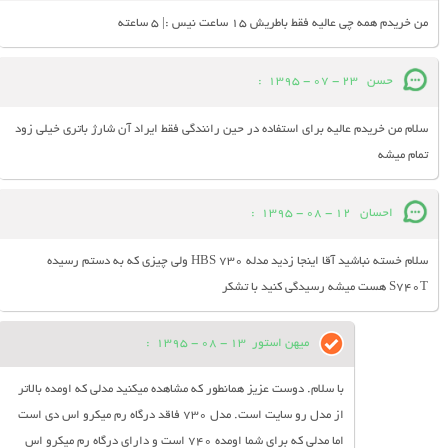
من خریدم همه چی عالیه فقط باطریش 15 ساعت نیس :| 5 ساعته
حسن
23 - 07 - 1395
:
سلام من خریدم عالیه برای استفاده در حین رانندگی فقط ایراد آن شارژ باتری خیلی زود
تمام میشه
احسان
12 - 08 - 1395
:
سلام خسته نباشید آقا اینجا زدید مدله HBS 730 ولی چیزی که به دستم رسیده
S740T هست میشه رسیدگی کنید با تشکر
میهن استور
13 - 08 - 1395
:
با سلام. دوست عزیز همانطور که مشاهده میکنید مدلی که اومده بالاتر
از مدل رو سایت است. مدل 730 فاقد درگاه رم میکرو اس دی است
اما مدلی که برای شما اومده 740 است و دارای درگاه رم میکرو اس