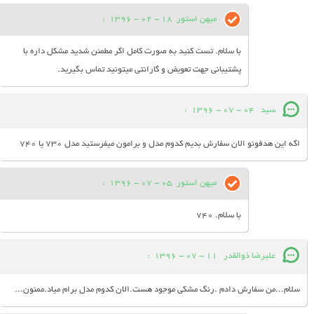
میهن استور
18 - 02 - 1396
:
با سلام. تست کنید به صورت کامل اگر مطمئن شدید مشکل داره با
پشتیبانی جهت تعویض و گارانتی میتونید تماس بگیرید.
سید
04 - 07 - 1396
:
اگه این هدفونو الان سفارش بدیم کدوم مدل و برامون میفرستید مدل 730 یا 740
میهن استور
05 - 07 - 1396
:
با سلام. 740
علیرضا ذوالقدر
11 - 07 - 1396
:
سلام...من سفارش دادم .رنگ مشکی موجود هست.الان کدوم مدل برام میاد.ممنون...