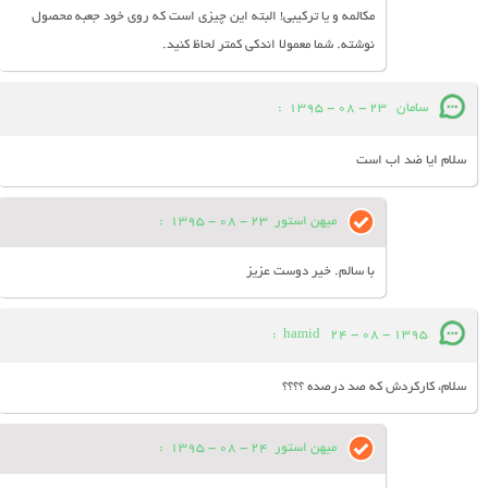
مکالمه و یا ترکیبی! البته این چیزی است که روی خود جعبه محصول
نوشته. شما معمولا اندکی کمتر لحاظ کنید.
سامان
23 - 08 - 1395
:
سلام ایا ضد اب است
میهن استور
23 - 08 - 1395
:
با سالم. خیر دوست عزیز
:
hamid
24 - 08 - 1395
سلام، کارکردش که صد درصده ؟؟؟؟
میهن استور
24 - 08 - 1395
: