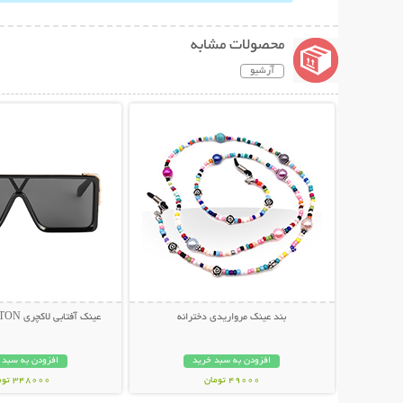
محصولات مشابه
آرشیو
نمایش توضیحات بیشتر
نمایش توضیحات 
بند عینک مرواریدی دخترانه
عینک آفتابی لاکچری LOUIS VUITTON
افزودن به سبد خرید
افزودن به سبد 
49000 تومان
348000 تومان