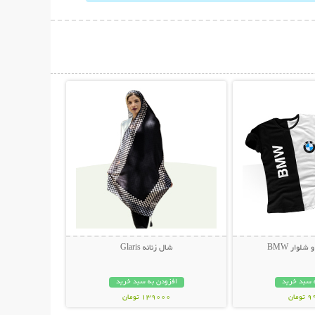
حات بیشتر
نمایش توضیحات بیشتر
لوار BMW
شال زنانه Glaris
 سبد خرید
افزودن به سبد خرید
مان
139000 تومان