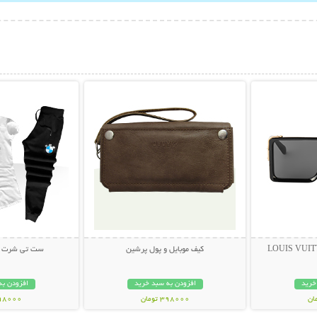
بیشتر
نمایش توضیحات بیشتر
نمایش توضی
کیف موبایل و پول پرشین
ست تی شرت و ش
خرید
افزودن به سبد خرید
افزودن به
398000 تومان
998000 تو