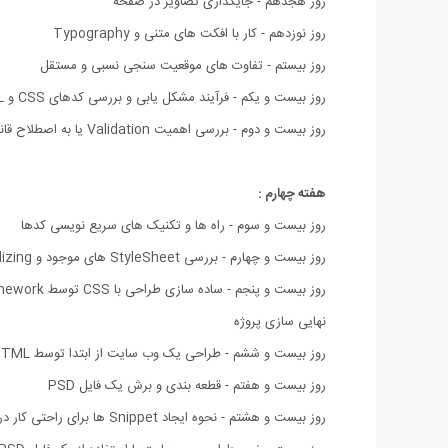
روز هجدهم - جایگذاری تصاویر در صفحه
روز نوزدهم - کار با افکت های متنی و Typography
روز بیستم - تفاوت های موقعیت سنجی نسبی و مستقل
روز بیست و یکم - فرآیند مشکل یابی و بررسی کدهای CSS و HTML
روز بیست و دوم - بررسی اهمیت Validation یا به اصطلاح قانون مند سازی یک صفحه وب
هفته چهارم :
روز بیست و سوم - راه ها و تکنیک های سریع نویسی کدها
روز بیست و چهارم - بررسی StyleSheet های موجود و Normalizing
روز بیست و پنجم - ساده سازی طراحی با CSS توسط Framework ها
نهایی سازی پروژه
روز بیست و ششم - طراحی یک وب سایت از ابتدا توسط HTML و CSS
روز بیست و هفتم - قطعه بندی و برش یک فایل PSD
روز بیست و هشتم - نحوه ایجاد Snippet ها برای راحتی کار در کدنویسی سریع