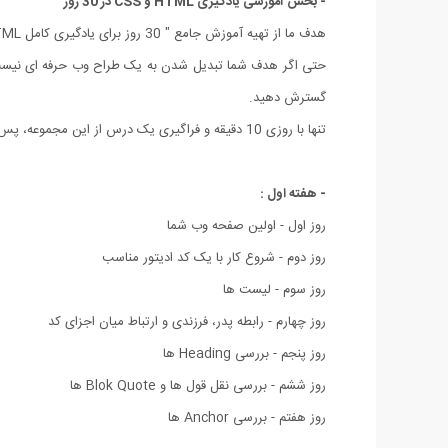
- بخش آموزشی یادگیری HTML و CSS در 30 روز
هدف ما از تهیه آموزش جامع " 30 روز برای یادگیری کامل HTML و CSS " این بوده که معتقدیم، هر ایرانی علاقمند حق ساخت زیباترین چیز ها را در دنیای مجازی وب دارد.
گسترش دهید.
تنها با روزی 10 دقیقه و فراگیری یک درس از این مجموعه، پس از گذشت 30 روز و گذراندن 30 درس این مجموعه ، به یک طراح وب تمام عیار تبدیل شوید !
- هفته اول :
روز اول - اولین صفحه وب شما
روز دوم - شروع کار با یک کد ادیتور مناسب
روز سوم - لیست ها
روز چهارم - رابطه پدر، فرزندی و ارتباط میان اجزای کد
روز پنجم - بررسی Heading ها
روز ششم - بررسی نقل قول ها و Blok Quote ها
روز هفتم - بررسی Anchor ها