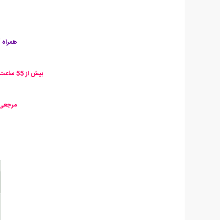
همراه آرش
بیش از 55 ساعت آموزش زبان اصلی تمام مباحث و کاربردهای HTML و CSS از معتبرترین اساتید دنیا با زیرنویس انگلیسی
مرجعی ک