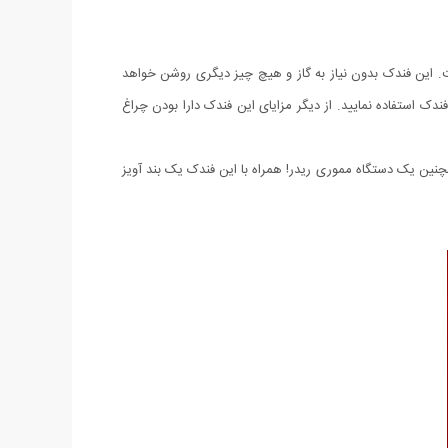
است. این فندک بدون نیاز به گاز و هیچ چیز دیگری روشن خواهد
امپیوتر، لپ تاپ و یا برق خانگی شارژ کنید. با هر بار شارژ (حدود 1 ساعت) می توانید بالای 200 مرتبه از این فندک استفاده نمایید. از دیگر مزایای این فندک دارا بودن چراغ
و همچنین یک دستگاه مموری ریدر! همراه با این فندک یک بند آویز