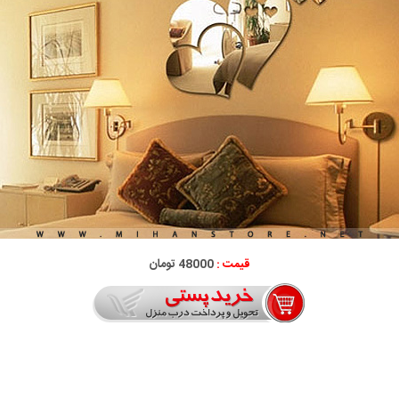
قیمت :
48000 تومان