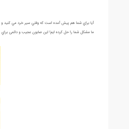
آيا براي شما هم پيش آمده است كه وقتي سير خرد مي كنيد و م
ما مشكل شما را حل كرده ايم! اين صابون عجيب و دائمی براي 