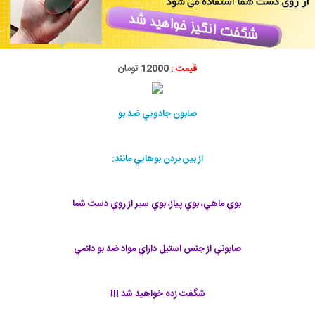
قیمت :
12000 تومان
صابون جادويي ضد بو
از بين بردن بوهايي مانند:
بوي ماهي، بوي پياز، بوي سير از روي دست شما
صابوني از جنس استيل داراي مواد ضد بو دائمي
شگفت زده خواهيد شد !!!