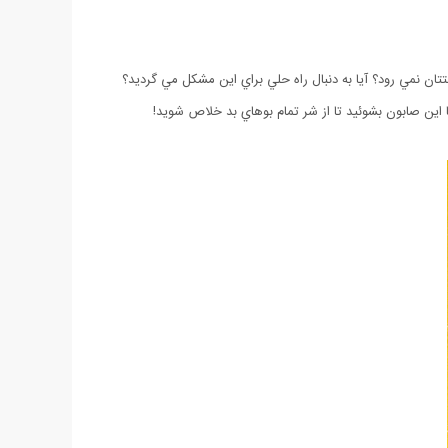
ن نمي رود؟ آيا به دنبال راه حلي براي اين مشكل مي گرديد؟
اين صابون بشوئيد تا از شر تمام بوهاي بد خلاص شويد!