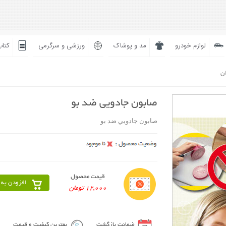
لوازم خودرو
مد و پوشاک
ورزشی و سرگرمی
کتاب
ان
صابون جادويي ضد بو
صابون جادويي ضد بو
قیمت محصول
افزودن به 
12,000 تومان
ضمانت بازگشت
بهترین کیفیت و قیمت