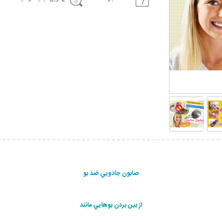
صابون جادويي ضد بو
از بين بردن بوهايي مانند