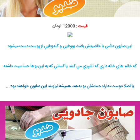
قیمت :
12000 تومان
اين صابون دائمي با خاصيتش باعث بوزدايي و گندزدايي از پوست دست ميشود
كه خانم هاي خانه داري كه آشپزي مي كنند يا كساني كه به اين بوها حساسيت داشته
يا اصلا دوست ندارند دستشان بو بدهد، هميشه نيازمند اين صابون خواهند بود ...