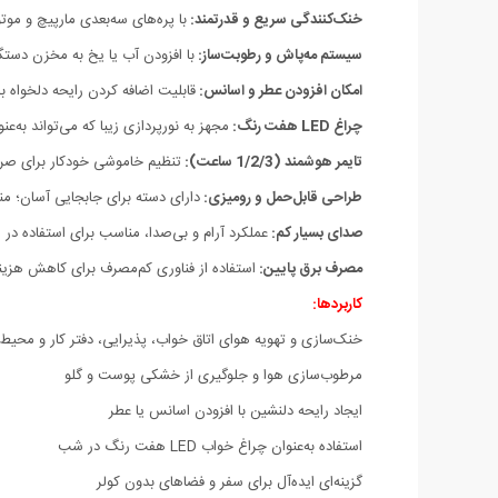
خنک‌کنندگی سریع و قدرتمند:
با پره‌های سه‌بعدی مارپیچ و مو
سیستم مه‌پاش و رطوبت‌ساز:
با افزودن آب یا یخ به مخزن دست
امکان افزودن عطر و اسانس:
قابلیت اضافه کردن رایحه دلخواه
چراغ LED هفت رنگ:
مجهز به نورپردازی زیبا که می‌تواند به‌ع
تایمر هوشمند (1/2/3 ساعت):
تنظیم خاموشی خودکار برای صر
طراحی قابل‌حمل و رومیزی:
دارای دسته برای جابجایی آسان؛ منا
صدای بسیار کم:
عملکرد آرام و بی‌صدا، مناسب برای استفاده در 
مصرف برق پایین:
استفاده از فناوری کم‌مصرف برای کاهش هزینه
کاربردها:
خنک‌سازی و تهویه هوای اتاق خواب، پذیرایی، دفتر کار و 
مرطوب‌سازی هوا و جلوگیری از خشکی پوست و گلو
ایجاد رایحه دلنشین با افزودن اسانس یا عطر
استفاده به‌عنوان چراغ خواب LED هفت رنگ در شب
گزینه‌ای ایده‌آل برای سفر و فضاهای بدون کولر