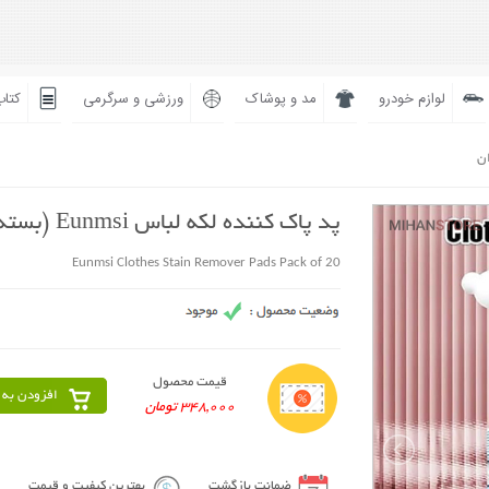
لوازم خودرو
مد و پوشاک
ورزشی و سرگرمی
کتاب
ان
پد پاک کننده لکه لباس Eunmsi (بسته 20 عددی)
Eunmsi Clothes Stain Remover Pads Pack of 20
قیمت محصول
افزودن به 
348,000 تومان
ضمانت بازگشت
بهترین کیفیت و قیمت