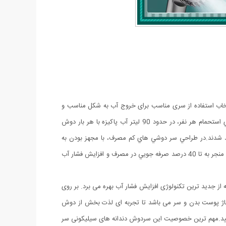
انتخاب استفاده از سری مناسب برای خروج آب به شکل مناسب و
ایده آل است. مصرف دوش‌های متداول که بدون به کارگيري هر نوع کاهنده اي می‌باشند، در حدود 18 ليتر در دقيقه است. با احتساب 5 دقيقه براي استحمام هر نفر، در حدود 90 ليتر آب پاکيزه با هر بار دوش
شدند.در طراحي سر دوشي هاي کم مصرف، با مجهز بودن به
سیستم Air Turbo و به کار گيري تکنولوژي مخلوط نمودن آب و هوا، این جريان به 9 ليتر در دقيقه کاهش يافته است. استفاده از اين نوع سر دوشي منجر به تا 40 درصد صرفه جويي در مصرف و افزایش فشار آب
خیرا روانه بازار ایران شده است. این سردوش دارای 3 حالت پاشش آب میباشد که از جدید ترین تکنولوژی افزایش فشار آب بهره می برد. بر روی
اژ پوست بدن و سر می باشد تا تجربه ای لذت بخش از دوش
ید.مهم ترین خصوصیت این سردوش دندانه های سیلیکونی سر