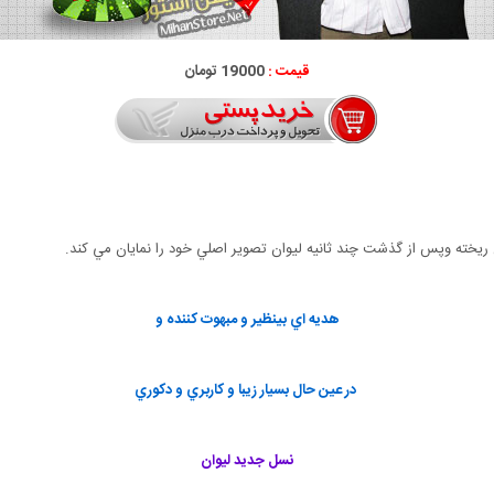
قیمت :
19000 تومان
ريخته وپس از گذشت چند ثانيه ليوان تصوير اصلي خود را نمايان مي كند.
هديه اي بينظير و مبهوت كننده و
در عين حال بسيار زيبا و كاربري و دكوري
نسل جديد ليوان