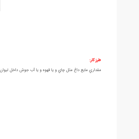
طرز كار:
مقداري مايع داغ مثل چاي و يا قهوه و يا آب جوش داخل ليوان 