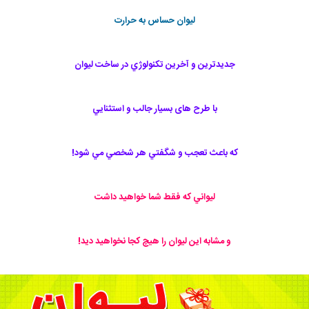
ليوان حساس به حرارت
جديدترين و آخرين تكنولوژي در ساخت ليوان
با طرح های بسيار جالب و استثنايي
كه باعث تعجب و شگفتي هر شخصي مي شود!
ليواني كه فقط شما خواهيد داشت
و مشابه اين ليوان را هيچ كجا نخواهيد ديد!