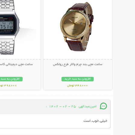
ساعت مچی بند چرم والار طرح رولکس
ساعت مچی دیجیتالی کاسیو م
افزودن به سبد خرید
افزودن به سبد 
348000 تومان
498000 تومان
امین‌عبدالهی
25 - 02 - 1402
:
خیلی.خوب.است