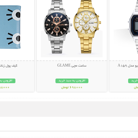
دل A159
ساعت مچی GLAME
کیف پول زنانه ف
خرید
افزودن به سبد خرید
افزودن به
698000 تومان
198000 تو