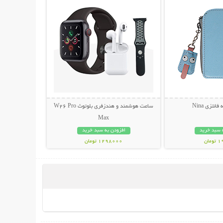
انتزی Nina
ساعت هوشمند و هندزفری بلوتوث W26 Pro
Max
 سبد خرید
افزودن به سبد خرید
مان
1298000 تومان