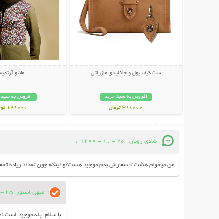
ست کیف پول و جاکلیدی مازراتی
مانتو آرتمی
افزودن به سبد خرید
افزودن به سبد 
398000 تومان
149000 تومان
شادی رویان
25 - 10 - 1399
:
من میخوام هشت تا سفارش بدم موجود هست؟و اینکه چون تعداد زیاده تخفی
میهن استور
25 - 10 - 1399
با سلام. بله موجود است ا