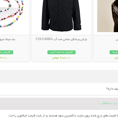
س
بارانی و بادگیر مشتی ضد آب COLUMBIA
بند عینک مرو
خرید
افزودن به سبد خرید
افزودن به
998000 تومان
49000 توم
ف داره؟
:
ما قیمت های درج شده روی سایت با کمترین سود هستند و از بابت قیمت خیالتون راحت.