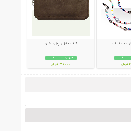
اریدی دخترانه
کیف موبایل و پول پرشین
 سبد خرید
افزودن به سبد خرید
ان
398000 تومان