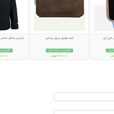
 طرح اپل
کیف موبایل و پول پرشین
بارانی و بادگیر مشتی ضد آب
خرید
افزودن به سبد خرید
افزودن به
398000 تومان
998000 تو