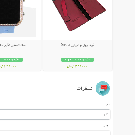
کیف پول و موبایل Sosha
ساعت مچی نگین دار
افزودن به سبد خرید
افزودن به سبد 
398000 تومان
348000 تومان
نـــظرات
نام
ایمیل