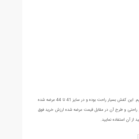
اگر به دنبال کفش های فوق العاده با کیفیت با طراحی جدید و شیک و کاربردی هستید کفش مردانه Fila طرح Tourissm را به شما پیشنهاد می نماییم. این کفش بسیار راحت بوده و در سایز 41 تا 44 عرضه شده
 راحتی و طرح آن در مقابل قیمت عرضه شده ارزش خرید فوق