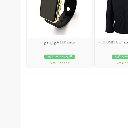
 COLUMBIA
ساعت LED طرح اپل واچ
 سبد خرید
افزودن به سبد خرید
مان
288000 تومان