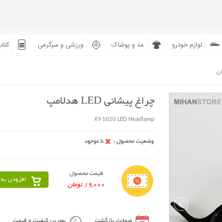
لوازم خودرو
مد و پوشاک
ورزشی و سرگرمی
کتاب
ان
چراغ پیشانی LED هدلامپ
XY-1020 LED Headlamp
قیمت محصول
افزودن به 
19,000 تومان
ضمانت بازگشت
بهترین کیفیت و قیمت