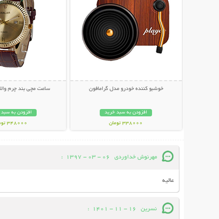
خوشبو کننده خودرو مدل گرامافون
ساعت مچی بند چرم والا
افزودن به سبد خرید
افزودن به سبد 
338000 تومان
348000 تومان
مهرنوش خداوردی
06 - 03 - 1397
:
عالیه
نسرین
16 - 11 - 1401
: