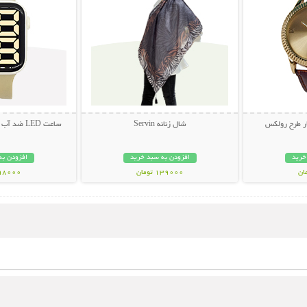
ر طرح رولکس
شال زنانه Servin
ساعت LED ضد آب طرح اپل واچ (سری 3)
خرید
افزودن به سبد خرید
افزودن به
139000 تومان
398000 تو