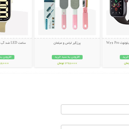
ساعت هوشمند و هندزفری بلوتوث W26 Pro
پرزگیر لباس و مبلمان
ساعت LED ضد آب طرح اپل واچ (سری 3)
خرید
افزودن به سبد خرید
افزودن به
298000 تومان
298000 تو