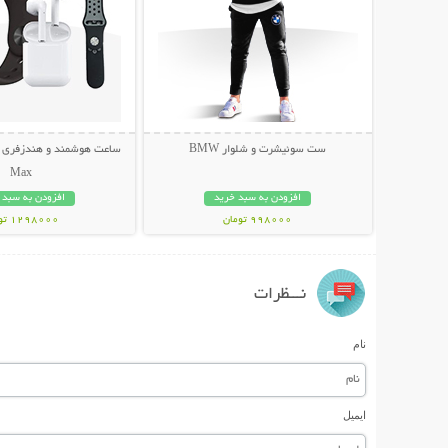
ست سوئیشرت و شلوار BMW
Max
افزودن به سبد خرید
افزودن به سبد 
998000 تومان
1298000 تومان
نـــظرات
نام
ایمیل